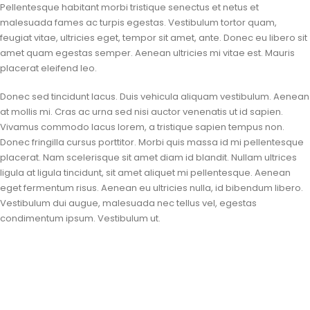
Pellentesque habitant morbi tristique senectus et netus et
malesuada fames ac turpis egestas. Vestibulum tortor quam,
feugiat vitae, ultricies eget, tempor sit amet, ante. Donec eu libero sit
amet quam egestas semper. Aenean ultricies mi vitae est. Mauris
placerat eleifend leo.
Donec sed tincidunt lacus. Duis vehicula aliquam vestibulum. Aenean
at mollis mi. Cras ac urna sed nisi auctor venenatis ut id sapien.
Vivamus commodo lacus lorem, a tristique sapien tempus non.
Donec fringilla cursus porttitor. Morbi quis massa id mi pellentesque
placerat. Nam scelerisque sit amet diam id blandit. Nullam ultrices
ligula at ligula tincidunt, sit amet aliquet mi pellentesque. Aenean
eget fermentum risus. Aenean eu ultricies nulla, id bibendum libero.
Vestibulum dui augue, malesuada nec tellus vel, egestas
condimentum ipsum. Vestibulum ut.