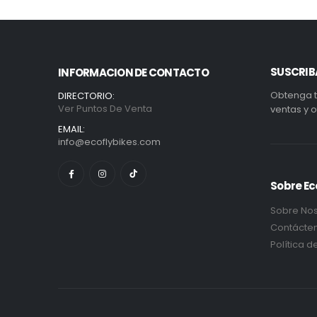
SUSCRIBA
INFORMACION DE CONTACTO
Obtenga t
DIRECTORIO:
Ver Puntos De Venta
ventas y o
EMAIL:
info@ecoflybikes.com
Sobre Ec
Sobre Nos
Contácte
Política d