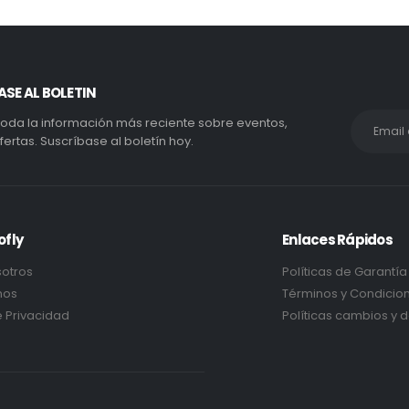
SE AL BOLETIN
oda la información más reciente sobre eventos,
fertas. Suscríbase al boletín hoy.
ofly
Enlaces Rápidos
otros
Políticas de Garantía
nos
Términos y Condicio
e Privacidad
Políticas cambios y 